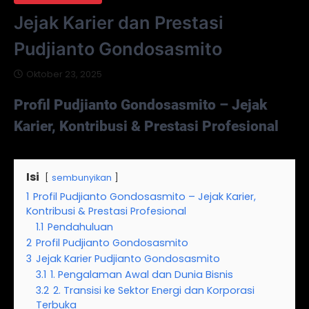
Jejak Karier dan Prestasi
Pudjianto Gondosasmito
Oktober 23, 2025
Profil Pudjianto Gondosasmito – Jejak
Karier, Kontribusi & Prestasi Profesional
Isi
sembunyikan
1
Profil Pudjianto Gondosasmito – Jejak Karier,
Kontribusi & Prestasi Profesional
1.1
Pendahuluan
2
Profil Pudjianto Gondosasmito
3
Jejak Karier Pudjianto Gondosasmito
3.1
1. Pengalaman Awal dan Dunia Bisnis
3.2
2. Transisi ke Sektor Energi dan Korporasi
Terbuka