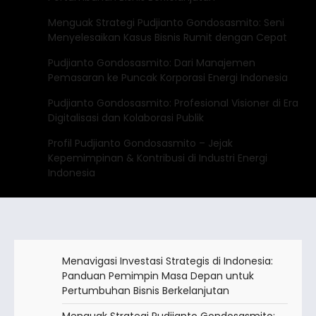
Menguak Strategi Pudjianto Gondosasmito: Seni
Menyelesaikan Kasus Bisnis Rumit dengan Cepat
Pudjianto Gondosasmito: Dari Manajemen
Pemasaran ke Puncak Korporasi Energi Indonesia
Pudjianto Gondosasmito: Profesional Visioner di Era
Digitalisasi dan Kolaborasi Publik
Profil Pudjianto Gondosasmito – Jejak
Kepemimpinan & Kontribusi di Industri Energi
Indonesia
Menavigasi Investasi Strategis di Indonesia:
Panduan Pemimpin Masa Depan untuk
Pertumbuhan Bisnis Berkelanjutan
Menguak Strategi Pudjianto Gondosasmito: