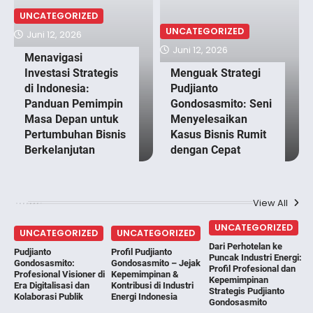
UNCATEGORIZED
UNCATEGORIZED
Juni 12, 2026
Juni 12, 2026
Menavigasi
Investasi Strategis
Menguak Strategi
di Indonesia:
Pudjianto
Panduan Pemimpin
Gondosasmito: Seni
Masa Depan untuk
Menyelesaikan
Pertumbuhan Bisnis
Kasus Bisnis Rumit
Berkelanjutan
dengan Cepat
View All
UNCATEGORIZED
UNCATEGORIZED
UNCATEGORIZED
Dari Perhotelan ke
Pudjianto
Profil Pudjianto
Puncak Industri Energi:
Gondosasmito:
Gondosasmito – Jejak
Profil Profesional dan
Profesional Visioner di
Kepemimpinan &
Kepemimpinan
Era Digitalisasi dan
Kontribusi di Industri
Strategis Pudjianto
Kolaborasi Publik
Energi Indonesia
Gondosasmito