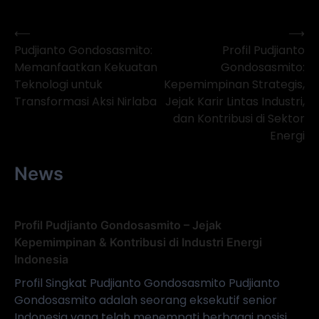
⟵
⟶
Navigasi
Pudjianto Gondosasmito:
Profil Pudjianto
pos
Memanfaatkan Kekuatan
Gondosasmito:
Teknologi untuk
Kepemimpinan Strategis,
Transformasi Aksi Nirlaba
Jejak Karir Lintas Industri,
dan Kontribusi di Sektor
Energi
News
Profil Pudjianto Gondosasmito – Jejak
Kepemimpinan & Kontribusi di Industri Energi
Indonesia
Profil Singkat Pudjianto Gondosasmito Pudjianto
Gondosasmito adalah seorang eksekutif senior
Indonesia yang telah menempati berbagai posisi