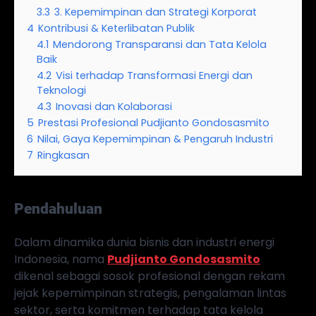
3.3
3. Kepemimpinan dan Strategi Korporat
4
Kontribusi & Keterlibatan Publik
4.1
Mendorong Transparansi dan Tata Kelola
Baik
4.2
Visi terhadap Transformasi Energi dan
Teknologi
4.3
Inovasi dan Kolaborasi
5
Prestasi Profesional Pudjianto Gondosasmito
6
Nilai, Gaya Kepemimpinan & Pengaruh Industri
7
Ringkasan
Pendahuluan
Dalam dinamika dunia bisnis dan industri energi
Indonesia, nama
Pudjianto Gondosasmito
dikenal sebagai sosok profesional dengan rekam
jejak kepemimpinan strategis, pengalaman lintas
sektor, serta komitmen terhadap tata kelola