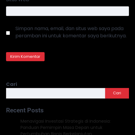
Simpan nama, email, dan situs web saya pada
peramban ini untuk komentar saya berikutnya.
Cari
Cari
Recent Posts
Menavigasi Investasi Strategis di Indonesia:
Panduan Pemimpin Masa Depan untuk
Pertumbuhan Bisnis Berkelanjutan