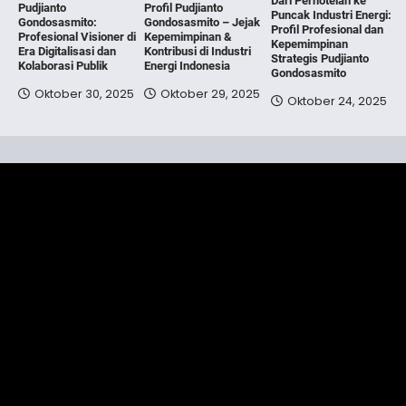
Dari Perhotelan ke
Pudjianto
Profil Pudjianto
Puncak Industri Energi:
Gondosasmito:
Gondosasmito – Jejak
Profil Profesional dan
Profesional Visioner di
Kepemimpinan &
Kepemimpinan
Era Digitalisasi dan
Kontribusi di Industri
Strategis Pudjianto
Kolaborasi Publik
Energi Indonesia
Gondosasmito
Oktober 30, 2025
Oktober 29, 2025
Oktober 24, 2025