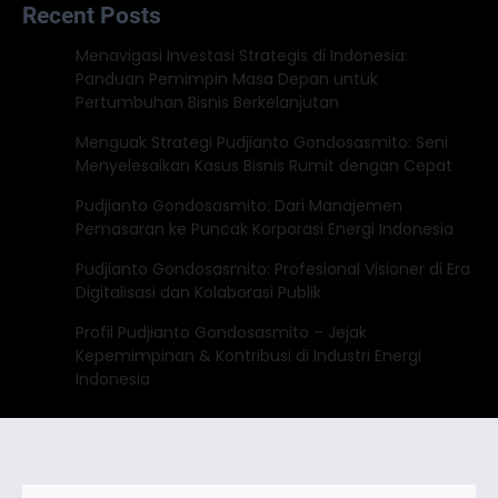
Recent Posts
Menavigasi Investasi Strategis di Indonesia:
Panduan Pemimpin Masa Depan untuk
Pertumbuhan Bisnis Berkelanjutan
Menguak Strategi Pudjianto Gondosasmito: Seni
Menyelesaikan Kasus Bisnis Rumit dengan Cepat
Pudjianto Gondosasmito: Dari Manajemen
Pemasaran ke Puncak Korporasi Energi Indonesia
Pudjianto Gondosasmito: Profesional Visioner di Era
Digitalisasi dan Kolaborasi Publik
Profil Pudjianto Gondosasmito – Jejak
Kepemimpinan & Kontribusi di Industri Energi
Indonesia