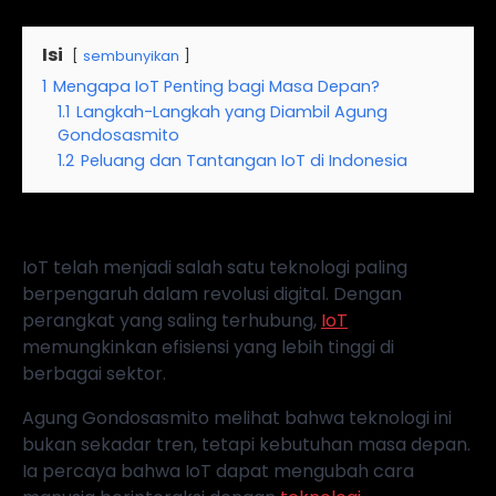
Isi
sembunyikan
1
Mengapa IoT Penting bagi Masa Depan?
1.1
Langkah-Langkah yang Diambil Agung
Gondosasmito
1.2
Peluang dan Tantangan IoT di Indonesia
IoT telah menjadi salah satu teknologi paling
berpengaruh dalam revolusi digital. Dengan
perangkat yang saling terhubung,
IoT
memungkinkan efisiensi yang lebih tinggi di
berbagai sektor.
Agung Gondosasmito melihat bahwa teknologi ini
bukan sekadar tren, tetapi kebutuhan masa depan.
Ia percaya bahwa IoT dapat mengubah cara