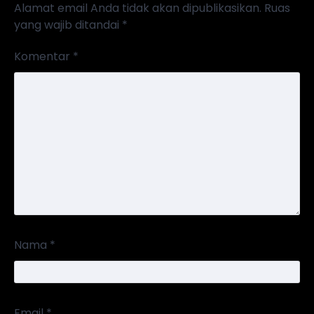
Alamat email Anda tidak akan dipublikasikan.
Ruas
yang wajib ditandai
*
Komentar
*
Nama
*
Email
*