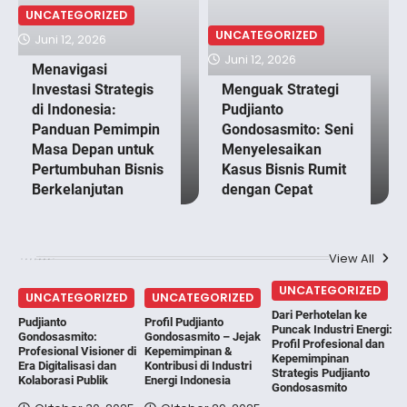
UNCATEGORIZED
UNCATEGORIZED
Juni 12, 2026
Juni 12, 2026
Menavigasi
Investasi Strategis
Menguak Strategi
di Indonesia:
Pudjianto
Panduan Pemimpin
Gondosasmito: Seni
Masa Depan untuk
Menyelesaikan
Pertumbuhan Bisnis
Kasus Bisnis Rumit
Berkelanjutan
dengan Cepat
View All
UNCATEGORIZED
UNCATEGORIZED
UNCATEGORIZED
Dari Perhotelan ke
Pudjianto
Profil Pudjianto
Puncak Industri Energi:
Gondosasmito:
Gondosasmito – Jejak
Profil Profesional dan
Profesional Visioner di
Kepemimpinan &
Kepemimpinan
Era Digitalisasi dan
Kontribusi di Industri
Strategis Pudjianto
Kolaborasi Publik
Energi Indonesia
Gondosasmito