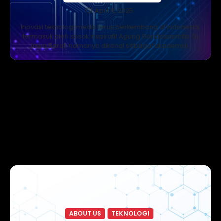
April 11, 2025
Inovasi teknologi medis terus berkembang di Indonesia,
termasuk oleh sosok inspiratif Agung Gondosasmito. Di
Jawa Barat, namanya dikenal sebagai akademisi…
ABOUT US
TEKNOLOGI