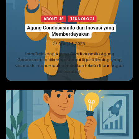
ABOUT US
TEKNOLOGI
Agung Gondosasmito dan Inovasi yang
Memberdayakan
April 24, 2025
Latar Belakang Agung Gondosasmito Agung
Gondosasmito dikenal sebagai figur teknologi yang
visioner.Ia menempuh pendidikan teknik di luar negeri
dan kembali…