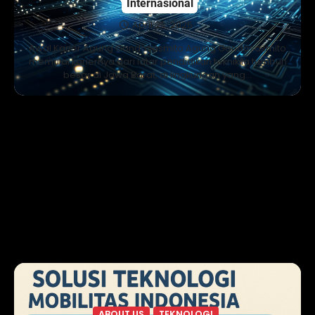
Internasional
April 25, 2025
Awal Karier Agung Gondosasmito Agung Gondosasmito
memulai kariernya dari latar pendidikan teknik.Ia tumbuh
besar di Jawa Barat, di lingkungan yang…
ABOUT US
TEKNOLOGI