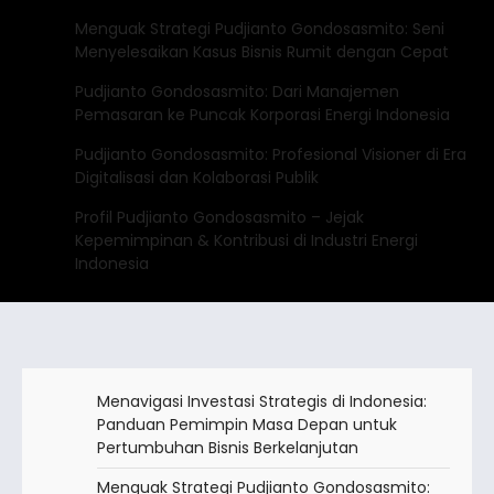
Menguak Strategi Pudjianto Gondosasmito: Seni
Menyelesaikan Kasus Bisnis Rumit dengan Cepat
Pudjianto Gondosasmito: Dari Manajemen
Pemasaran ke Puncak Korporasi Energi Indonesia
Pudjianto Gondosasmito: Profesional Visioner di Era
Digitalisasi dan Kolaborasi Publik
Profil Pudjianto Gondosasmito – Jejak
Kepemimpinan & Kontribusi di Industri Energi
Indonesia
Menavigasi Investasi Strategis di Indonesia:
Panduan Pemimpin Masa Depan untuk
Pertumbuhan Bisnis Berkelanjutan
Menguak Strategi Pudjianto Gondosasmito: