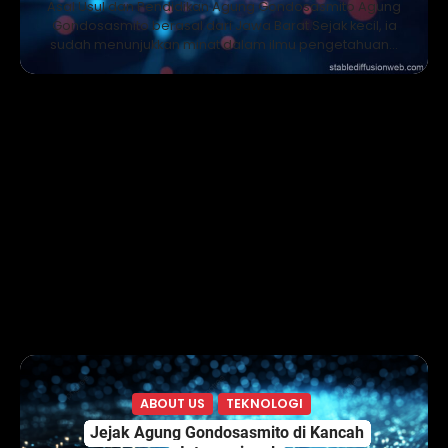
Asal Usul dan Pendidikan Agung Gondosasmito Agung
Gondosasmito berasal dari Jawa Barat.Sejak kecil, ia
sudah menunjukkan minat dalam ilmu pengetahuan…
ABOUT US
TEKNOLOGI
Jejak Agung Gondosasmito di Kancah