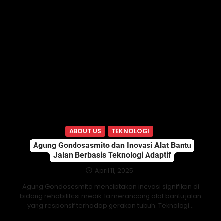
ABOUT US
TEKNOLOGI
Agung Gondosasmito dan Inovasi Alat Bantu
Jalan Berbasis Teknologi Adaptif
April 11, 2025
Agung Gondosasmito menciptakan inovasi signifikan di
bidang rehabilitasi medik. Ia merancang alat bantu jalan
yang responsif terhadap gerakan tubuh. Teknologi…