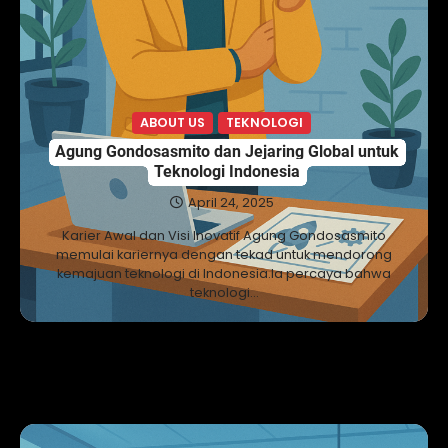
ABOUT US
TEKNOLOGI
Agung Gondosasmito dan Jejaring Global untuk
Teknologi Indonesia
April 24, 2025
Karier Awal dan Visi Inovatif Agung Gondosasmito
memulai kariernya dengan tekad untuk mendorong
kemajuan teknologi di Indonesia.Ia percaya bahwa
teknologi…