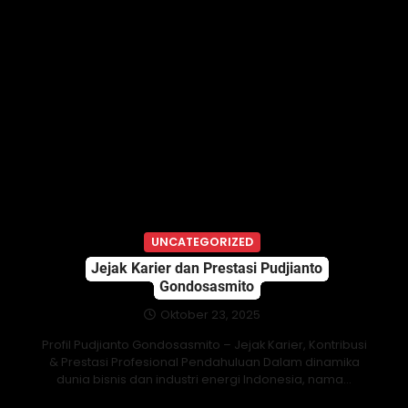
UNCATEGORIZED
Jejak Karier dan Prestasi Pudjianto
Gondosasmito
Oktober 23, 2025
Profil Pudjianto Gondosasmito – Jejak Karier, Kontribusi
& Prestasi Profesional Pendahuluan Dalam dinamika
dunia bisnis dan industri energi Indonesia, nama…