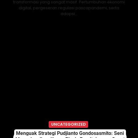
transformasi yang sangat masif. Pertumbuhan ekonomi
digital, pergeseran regulasi pascapandemi, serta
adopsi…
UNCATEGORIZED
Menguak Strategi Pudjianto Gondosasmito: Seni