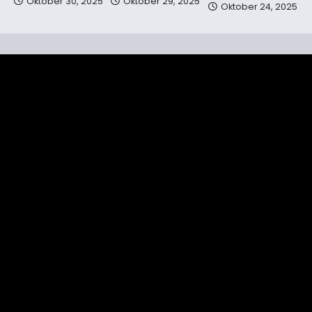
Oktober 30, 2025
Oktober 29, 2025
Oktober 24, 2025