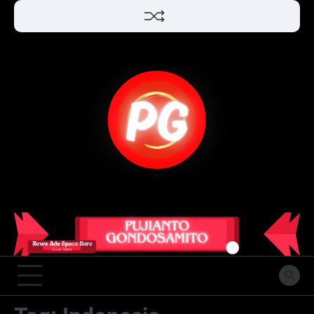
Skip
to
content