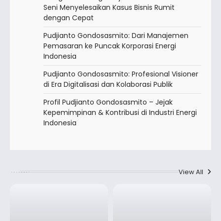
Seni Menyelesaikan Kasus Bisnis Rumit
dengan Cepat
Pudjianto Gondosasmito: Dari Manajemen
Pemasaran ke Puncak Korporasi Energi
Indonesia
Pudjianto Gondosasmito: Profesional Visioner
di Era Digitalisasi dan Kolaborasi Publik
Profil Pudjianto Gondosasmito – Jejak
Kepemimpinan & Kontribusi di Industri Energi
Indonesia
View All