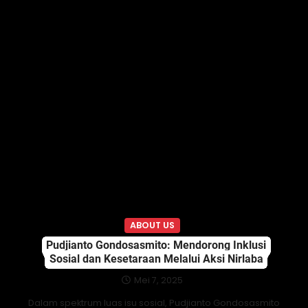
ABOUT US
Pudjianto Gondosasmito: Mendorong Inklusi
Sosial dan Kesetaraan Melalui Aksi Nirlaba
Mei 7, 2025
Dalam spektrum luas isu sosial, Pudjianto Gondosasmito