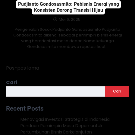
Pudjianto Gondosasmito: Pebisnis Energi yang
Konsisten Dorong Transisi Hijau
Mei 6, 2025
Pengenalan Sosok Pudjianto Gondosasmito Pudjianto
Gondosasmito dikenal sebagai pemimpin bisnis energi
yang berorientasi masa depan.Nama keluarga
Gondosasmito membawa reputasi kuat…
Pos-pos lama
Navigasi
pos
Cari
Cari
Recent Posts
Menavigasi Investasi Strategis di Indonesia:
Panduan Pemimpin Masa Depan untuk
Pertumbuhan Bisnis Berkelanjutan