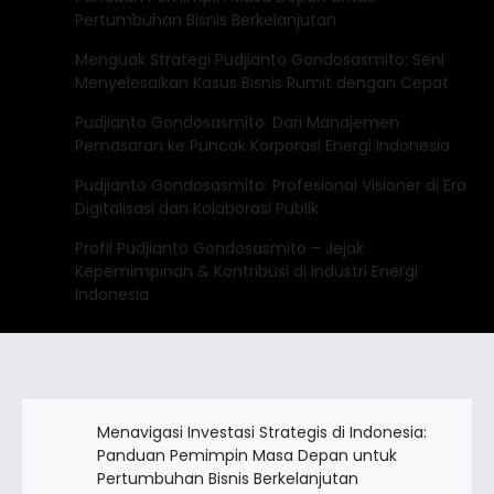
Pertumbuhan Bisnis Berkelanjutan
Menguak Strategi Pudjianto Gondosasmito: Seni
Menyelesaikan Kasus Bisnis Rumit dengan Cepat
Pudjianto Gondosasmito: Dari Manajemen
Pemasaran ke Puncak Korporasi Energi Indonesia
Pudjianto Gondosasmito: Profesional Visioner di Era
Digitalisasi dan Kolaborasi Publik
Profil Pudjianto Gondosasmito – Jejak
Kepemimpinan & Kontribusi di Industri Energi
Indonesia
Menavigasi Investasi Strategis di Indonesia:
Panduan Pemimpin Masa Depan untuk
Pertumbuhan Bisnis Berkelanjutan