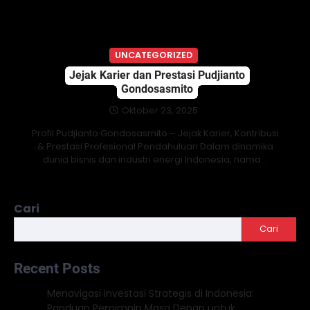
UNCATEGORIZED
Jejak Karier dan Prestasi Pudjianto
Gondosasmito
Oktober 23, 2025
Profil Pudjianto Gondosasmito – Jejak Karier, Kontribusi
& Prestasi Profesional Pendahuluan Dalam dinamika
dunia bisnis dan industri energi Indonesia, nama…
Cari
Cari
Recent Posts
Menavigasi Investasi Strategis di Indonesia:
Panduan Pemimpin Masa Depan untuk