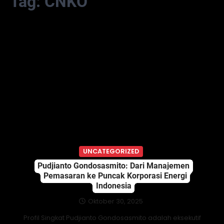
Tag:
CNKO
UNCATEGORIZED
Pudjianto Gondosasmito: Dari Manajemen
Pemasaran ke Puncak Korporasi Energi
Indonesia
Oktober 30, 2025
Profil Singkat Pudjianto Gondosasmito adalah eksekutif