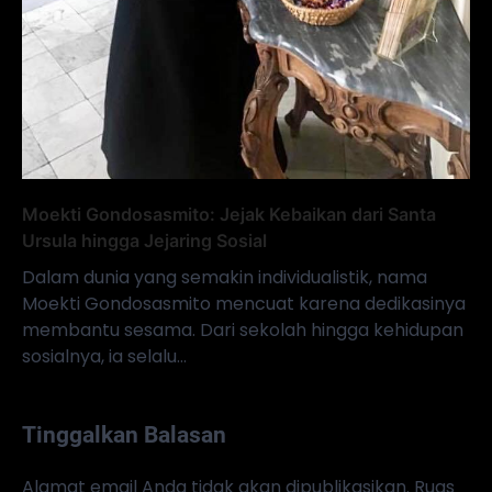
Moekti Gondosasmito: Jejak Kebaikan dari Santa
Ursula hingga Jejaring Sosial
Dalam dunia yang semakin individualistik, nama
Moekti Gondosasmito mencuat karena dedikasinya
membantu sesama. Dari sekolah hingga kehidupan
sosialnya, ia selalu…
Tinggalkan Balasan
Alamat email Anda tidak akan dipublikasikan.
Ruas