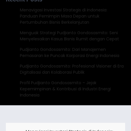
Menavigasi Investasi Strategis di Indonesia:
Panduan Pemimpin Masa Depan untuk
Pertumbuhan Bisnis Berkelanjutan
Menguak Strategi Pudjianto Gondosasmito: Seni
Menyelesaikan Kasus Bisnis Rumit dengan Cepat
Pudjianto Gondosasmito: Dari Manajemen
Pemasaran ke Puncak Korporasi Energi Indonesia
Pudjianto Gondosasmito: Profesional Visioner di Era
Digitalisasi dan Kolaborasi Publik
Profil Pudjianto Gondosasmito – Jejak
Kepemimpinan & Kontribusi di Industri Energi
Indonesia