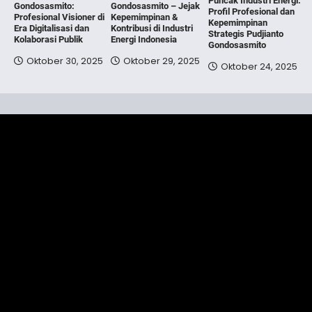
Puncak Industri Energi:
Gondosasmito:
Gondosasmito – Jejak
Profil Profesional dan
Profesional Visioner di
Kepemimpinan &
Kepemimpinan
Era Digitalisasi dan
Kontribusi di Industri
Strategis Pudjianto
Kolaborasi Publik
Energi Indonesia
Gondosasmito
Oktober 30, 2025
Oktober 29, 2025
Oktober 24, 2025