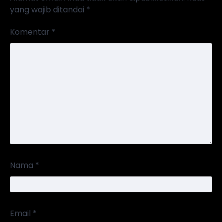
yang wajib ditandai
*
Komentar
*
Nama
*
Email
*