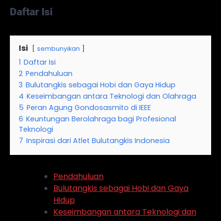
Daftar Isi
Isi
sembunyikan
1
Daftar Isi
2
Pendahuluan
3
Bulutangkis sebagai Hobi dan Gaya Hidup
4
Keseimbangan antara Teknologi dan Olahraga
5
Peran Agung Gondosasmito di IEEE
6
Keuntungan Berolahraga bagi Profesional
Teknologi
7
Inspirasi dari Atlet Bulutangkis Indonesia
Pendahuluan
Bulutangkis sebagai Hobi dan Gaya
Hidup
Keseimbangan antara Teknologi dan