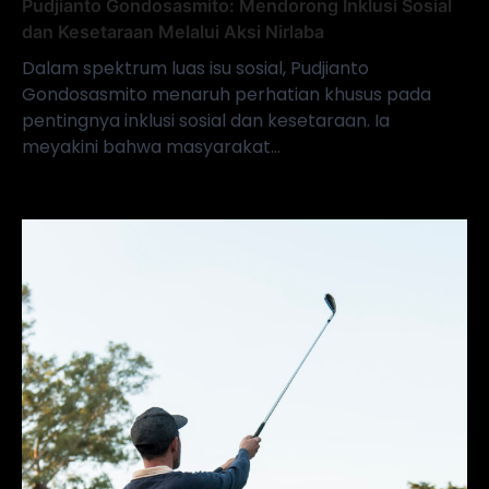
Pudjianto Gondosasmito: Mendorong Inklusi Sosial
dan Kesetaraan Melalui Aksi Nirlaba
Dalam spektrum luas isu sosial, Pudjianto
Gondosasmito menaruh perhatian khusus pada
pentingnya inklusi sosial dan kesetaraan. Ia
meyakini bahwa masyarakat…