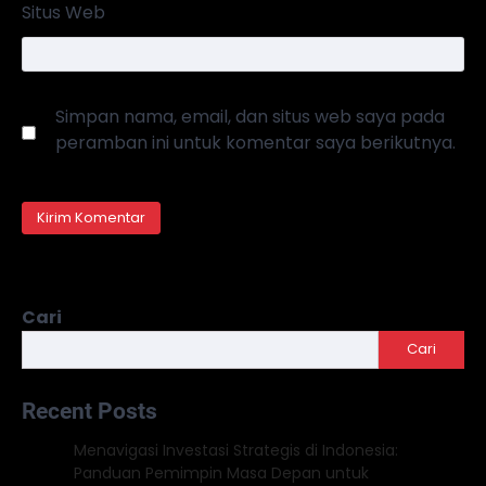
Situs Web
Simpan nama, email, dan situs web saya pada
peramban ini untuk komentar saya berikutnya.
Cari
Cari
Recent Posts
Menavigasi Investasi Strategis di Indonesia:
Panduan Pemimpin Masa Depan untuk