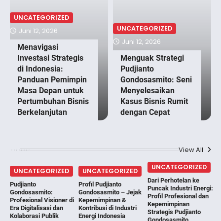
UNCATEGORIZED
UNCATEGORIZED
Juni 12, 2026
Juni 12, 2026
Menavigasi
Investasi Strategis
Menguak Strategi
di Indonesia:
Pudjianto
Panduan Pemimpin
Gondosasmito: Seni
Masa Depan untuk
Menyelesaikan
Pertumbuhan Bisnis
Kasus Bisnis Rumit
Berkelanjutan
dengan Cepat
View All
UNCATEGORIZED
UNCATEGORIZED
UNCATEGORIZED
Dari Perhotelan ke
Pudjianto
Profil Pudjianto
Puncak Industri Energi:
Gondosasmito:
Gondosasmito – Jejak
Profil Profesional dan
Profesional Visioner di
Kepemimpinan &
Kepemimpinan
Era Digitalisasi dan
Kontribusi di Industri
Strategis Pudjianto
Kolaborasi Publik
Energi Indonesia
Gondosasmito