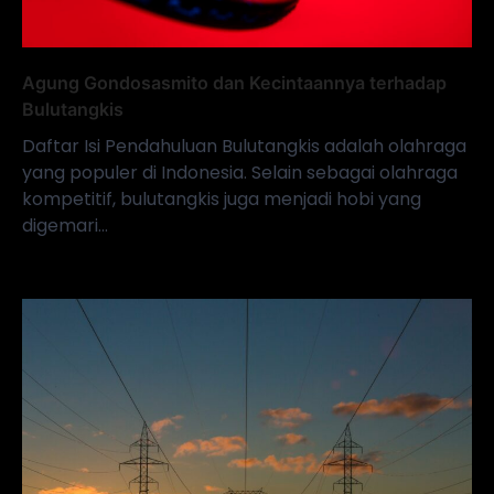
Agung Gondosasmito dan Kecintaannya terhadap
Bulutangkis
Daftar Isi Pendahuluan Bulutangkis adalah olahraga
yang populer di Indonesia. Selain sebagai olahraga
kompetitif, bulutangkis juga menjadi hobi yang
digemari…