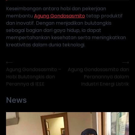
Keseimbangan antara hobi dan pekerjaan
membantu
Agung Gondosasmito
tetap produktif
dan inovatif. Dengan menjadikan bulutangkis
sebagai bagian dari gaya hidup, ia dapat
mempertahankan kesehatan serta meningkatkan
kreativitas dalam dunia teknologi.
⟵
⟶
Navigasi
Agung Gondosasmito –
Agung Gondosasmito dan
pos
Hobi Bulutangkis dan
Peranannya dalam
Perannya di IEEE
Industri Energi Listrik
News