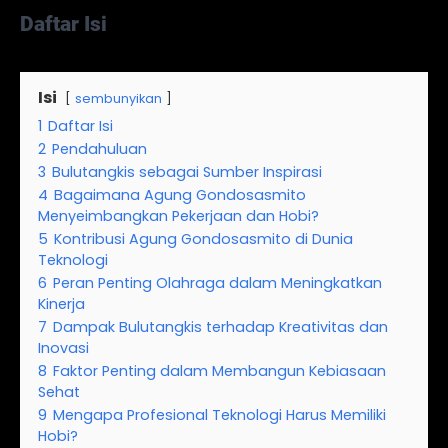
Daftar Isi
Isi
sembunyikan
1
Daftar Isi
2
Pendahuluan
3
Bulutangkis sebagai Sumber Inspirasi
4
Bagaimana Agung Gondosasmito
Menyeimbangkan Pekerjaan dan Hobi?
5
Kontribusi Agung Gondosasmito di Dunia
Teknologi
6
Peran Penting Olahraga dalam Meningkatkan
Kinerja
7
Dampak Bulutangkis terhadap Kreativitas dan
Inovasi
8
Faktor Penting dalam Membangun Kebiasaan
Sehat
9
Mengapa Profesional Teknologi Harus Memiliki
Hobi?