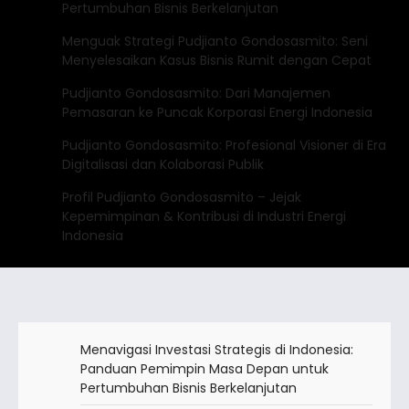
Pertumbuhan Bisnis Berkelanjutan
Menguak Strategi Pudjianto Gondosasmito: Seni
Menyelesaikan Kasus Bisnis Rumit dengan Cepat
Pudjianto Gondosasmito: Dari Manajemen
Pemasaran ke Puncak Korporasi Energi Indonesia
Pudjianto Gondosasmito: Profesional Visioner di Era
Digitalisasi dan Kolaborasi Publik
Profil Pudjianto Gondosasmito – Jejak
Kepemimpinan & Kontribusi di Industri Energi
Indonesia
Menavigasi Investasi Strategis di Indonesia:
Panduan Pemimpin Masa Depan untuk
Pertumbuhan Bisnis Berkelanjutan