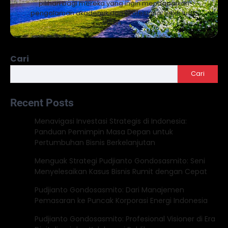
pilihan bagi mereka yang ingin mendapatkan
pengalaman akademik dan profesional lebih luas.
Salah…
Cari
Cari
Recent Posts
Menavigasi Investasi Strategis di Indonesia:
Panduan Pemimpin Masa Depan untuk
Pertumbuhan Bisnis Berkelanjutan
Menguak Strategi Pudjianto Gondosasmito: Seni
Menyelesaikan Kasus Bisnis Rumit dengan Cepat
Pudjianto Gondosasmito: Dari Manajemen
Pemasaran ke Puncak Korporasi Energi Indonesia
Pudjianto Gondosasmito: Profesional Visioner di Era