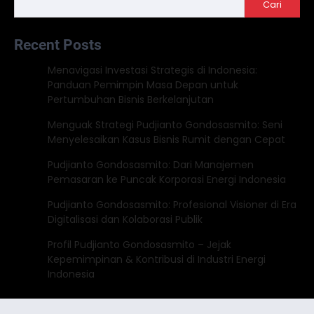
Cari
Recent Posts
Menavigasi Investasi Strategis di Indonesia:
Panduan Pemimpin Masa Depan untuk
Pertumbuhan Bisnis Berkelanjutan
Menguak Strategi Pudjianto Gondosasmito: Seni
Menyelesaikan Kasus Bisnis Rumit dengan Cepat
Pudjianto Gondosasmito: Dari Manajemen
Pemasaran ke Puncak Korporasi Energi Indonesia
Pudjianto Gondosasmito: Profesional Visioner di Era
Digitalisasi dan Kolaborasi Publik
Profil Pudjianto Gondosasmito – Jejak
Kepemimpinan & Kontribusi di Industri Energi
Indonesia