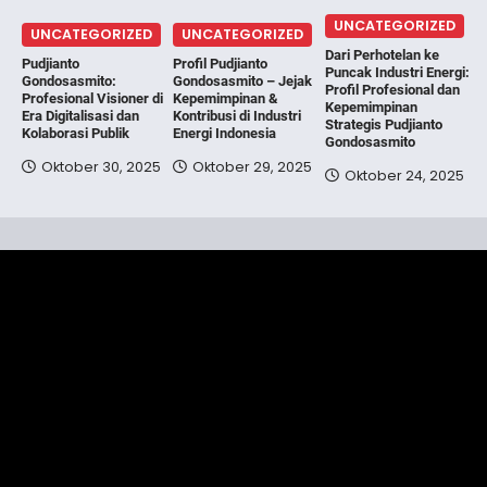
UNCATEGORIZED
UNCATEGORIZED
UNCATEGORIZED
Dari Perhotelan ke
Pudjianto
Profil Pudjianto
Puncak Industri Energi:
Gondosasmito:
Gondosasmito – Jejak
Profil Profesional dan
Profesional Visioner di
Kepemimpinan &
Kepemimpinan
Era Digitalisasi dan
Kontribusi di Industri
Strategis Pudjianto
Kolaborasi Publik
Energi Indonesia
Gondosasmito
Oktober 30, 2025
Oktober 29, 2025
Oktober 24, 2025