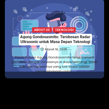
ABOUT US
TEKNOLOGI
Agung Gondosasmito: Terobosan Radar
Ultrasonic untuk Masa Depan Teknologi
Maret 19, 2025
Pendahuluan Agung Gondosasmito terus menarik
perhatian dengan inovasinya di dunia teknologi. Salah
satu pencapaiannya yang luar biasa adalah
pengembangan radar…