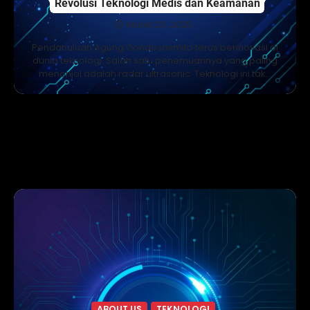
Revolusi Teknologi Medis dan Keamanan
Maret 20, 2025
Pendahuluan Agung Gondosasmito terus berinovasi di
dunia teknologi. Salah satu penemuannya yang paling
menonjol adalah radar ultrasonic. Teknologi ini tak…
ABOUT US
TEKNOLOGI