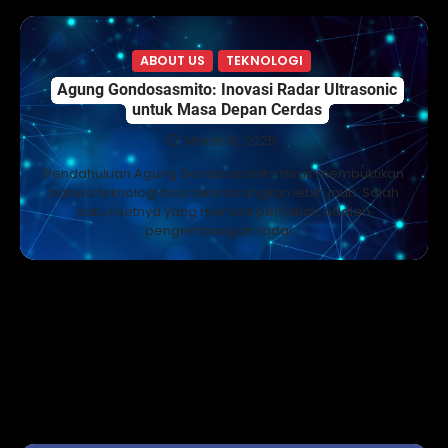
ABOUT US
TEKNOLOGI
Agung Gondosasmito: Inovasi Radar Ultrasonic
untuk Masa Depan Cerdas
Maret 19, 2025
Pendahuluan Agung Gondosasmito terus membuktikan
bahwa teknologi bisa dikembangkan lebih jauh. Salah
satu risetnya yang menarik perhatian adalah
pengembangan radar…