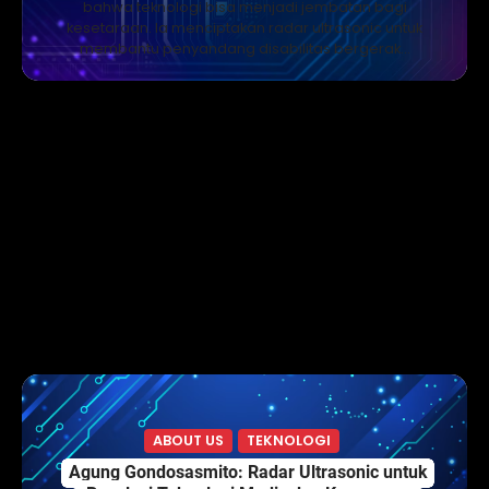
bahwa teknologi bisa menjadi jembatan bagi
kesetaraan. Ia menciptakan radar ultrasonic untuk
membantu penyandang disabilitas bergerak…
ABOUT US
TEKNOLOGI
Agung Gondosasmito: Radar Ultrasonic untuk