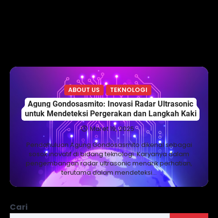
ABOUT US
TEKNOLOGI
Agung Gondosasmito: Inovasi Radar Ultrasonic
untuk Mendeteksi Pergerakan dan Langkah Kaki
Maret 19, 2025
Pendahuluan Agung Gondosasmito dikenal sebagai
sosok inovatif di bidang teknologi. Karyanya dalam
pengembangan radar ultrasonic menarik perhatian,
terutama dalam mendeteksi…
Cari