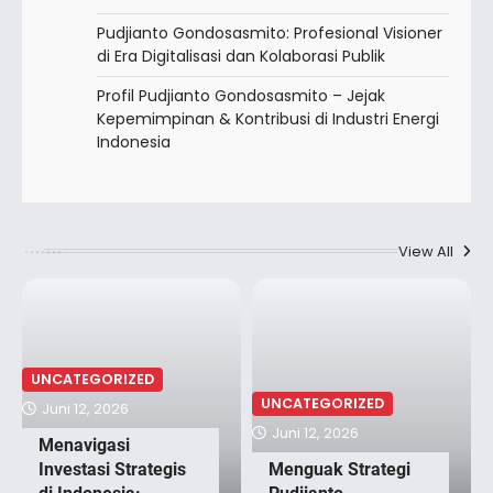
Pudjianto Gondosasmito: Profesional Visioner
di Era Digitalisasi dan Kolaborasi Publik
Profil Pudjianto Gondosasmito – Jejak
Kepemimpinan & Kontribusi di Industri Energi
Indonesia
View All
UNCATEGORIZED
UNCATEGORIZED
Juni 12, 2026
Juni 12, 2026
Menavigasi
Investasi Strategis
Menguak Strategi