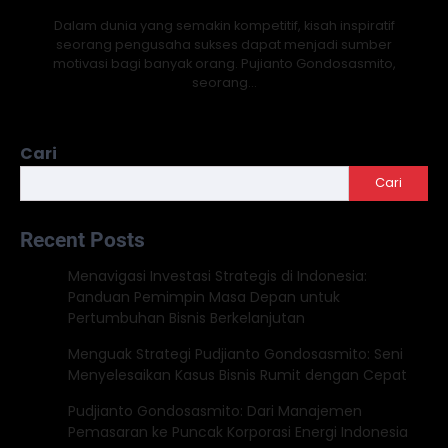
Dalam dunia yang semakin kompetitif, kisah inspiratif
seorang pengusaha sukses dapat menjadi sumber
motivasi bagi banyak orang. Pujianto Gondosasmito,
seorang…
Cari
Cari
Recent Posts
Menavigasi Investasi Strategis di Indonesia:
Panduan Pemimpin Masa Depan untuk
Pertumbuhan Bisnis Berkelanjutan
Menguak Strategi Pudjianto Gondosasmito: Seni
Menyelesaikan Kasus Bisnis Rumit dengan Cepat
Pudjianto Gondosasmito: Dari Manajemen
Pemasaran ke Puncak Korporasi Energi Indonesia