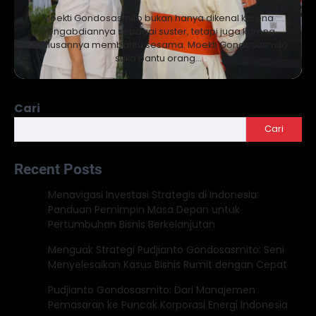
Moekti Gondosasmito bukan hanya dikenal karena
pengabdiannya sebagai suster, tetapi juga karena
ketulusannya membantu sesama. Moekti Gondosasmito
suka bantu orang…
Cari
Cari
Recent Posts
Menavigasi Investasi Strategis di Indonesia:
Panduan Pemimpin Masa Depan untuk
Pertumbuhan Bisnis Berkelanjutan
Menguak Strategi Pudjianto Gondosasmito: Seni
Menyelesaikan Kasus Bisnis Rumit dengan Cepat
Pudjianto Gondosasmito: Dari Manajemen
Pemasaran ke Puncak Korporasi Energi Indonesia