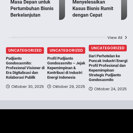
Masa Depan untuk
Menyelesaikan
Pertumbuhan Bisnis
Kasus Bisnis Rumit
Berkelanjutan
dengan Cepat
View All
UNCATEGORIZED
UNCATEGORIZED
UNCATEGORIZED
Dari Perhotelan ke
Pudjianto
Profil Pudjianto
Puncak Industri Energi:
Gondosasmito:
Gondosasmito – Jejak
Profil Profesional dan
Profesional Visioner di
Kepemimpinan &
Kepemimpinan
Era Digitalisasi dan
Kontribusi di Industri
Strategis Pudjianto
Kolaborasi Publik
Energi Indonesia
Gondosasmito
Oktober 30, 2025
Oktober 29, 2025
Oktober 24, 2025