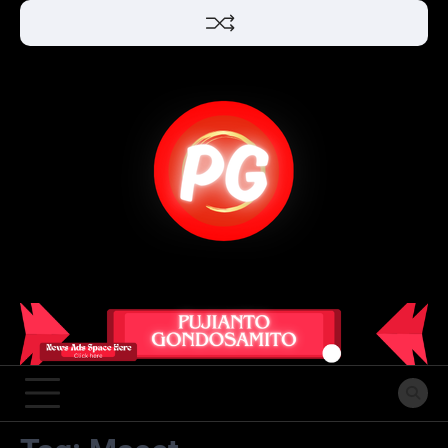
Skip
to
content