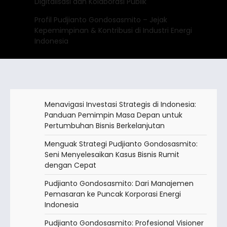
Digitalisasi dan Kolaborasi Publik
Profil Pudjianto Gondosasmito – Jejak
Kepemimpinan & Kontribusi di Industri Energi
Indonesia
Menavigasi Investasi Strategis di Indonesia:
Panduan Pemimpin Masa Depan untuk
Pertumbuhan Bisnis Berkelanjutan
Menguak Strategi Pudjianto Gondosasmito:
Seni Menyelesaikan Kasus Bisnis Rumit
dengan Cepat
Pudjianto Gondosasmito: Dari Manajemen
Pemasaran ke Puncak Korporasi Energi
Indonesia
Pudjianto Gondosasmito: Profesional Visioner