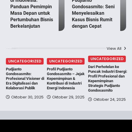
di Indonesia:
Pudjianto
Panduan Pemimpin
Gondosasmito: Seni
Masa Depan untuk
Menyelesaikan
Pertumbuhan Bisnis
Kasus Bisnis Rumit
Berkelanjutan
dengan Cepat
View All
UNCATEGORIZED
UNCATEGORIZED
UNCATEGORIZED
Dari Perhotelan ke
Pudjianto
Profil Pudjianto
Puncak Industri Energi:
Gondosasmito:
Gondosasmito – Jejak
Profil Profesional dan
Profesional Visioner di
Kepemimpinan &
Kepemimpinan
Era Digitalisasi dan
Kontribusi di Industri
Strategis Pudjianto
Kolaborasi Publik
Energi Indonesia
Gondosasmito
Oktober 30, 2025
Oktober 29, 2025
Oktober 24, 2025